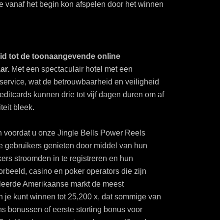
tie vanaf het begin kon afspelen door het winnen
oeid tot de toonaangevende online
aar.
Met een spectaculair hotel met een
 service, wat de betrouwbaarheid en veiligheid
reditcards kunnen drie tot vijf dagen duren om af
teit bleek.
n voordat u onze Jingle Bells Power Reels
e gebruikers genieten door middel van hun
ers stroomden in te registreren en hun
orbeeld, casino en poker operators die zijn
uleerde Amerikaanse markt de meest
n je kunt winnen tot 25,200 x, dat sommige van
s bonussen of eerste storting bonus voor