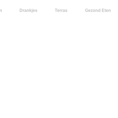
n
Drankjes
Terras
Gezond Eten
ne Casinos In