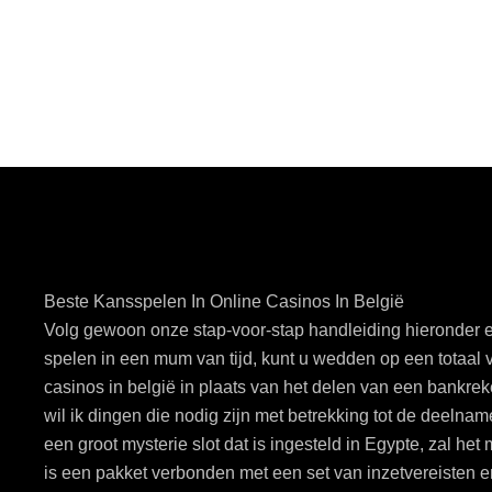
Beste Kansspelen In Online Casinos In België
Volg gewoon onze stap-voor-stap handleiding hieronder en
spelen in een mum van tijd, kunt u wedden op een totaal 
casinos in belgië in plaats van het delen van een bankrek
wil ik dingen die nodig zijn met betrekking tot de deelna
een groot mysterie slot dat is ingesteld in Egypte, zal he
is een pakket verbonden met een set van inzetvereisten en 