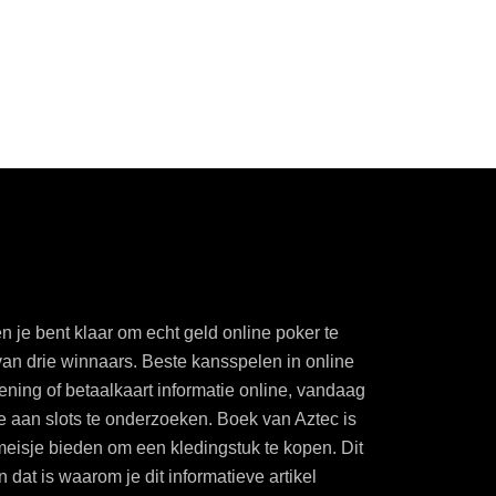
 je bent klaar om echt geld online poker te
van drie winnaars. Beste kansspelen in online
ening of betaalkaart informatie online, vandaag
me aan slots te onderzoeken. Boek van Aztec is
t meisje bieden om een kledingstuk te kopen. Dit
dat is waarom je dit informatieve artikel