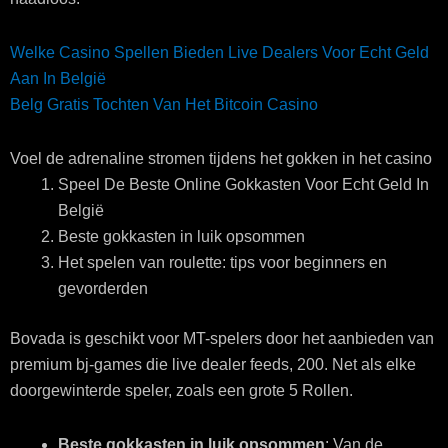
Welke Casino Spellen Bieden Live Dealers Voor Echt Geld
Aan In België
Belg Gratis Tochten Van Het Bitcoin Casino
Voel de adrenaline stromen tijdens het gokken in het casino
Speel De Beste Online Gokkasten Voor Echt Geld In
België
Beste gokkasten in luik opsommen
Het spelen van roulette: tips voor beginners en
gevorderden
Bovada is geschikt voor MT-spelers door het aanbieden van
premium bj-games die live dealer feeds, 200. Net als elke
doorgewinterde speler, zoals een grote 5 Rollen.
Beste gokkasten in luik opsommen
:
Van de