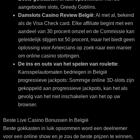
aangeboden slots, Greedy Goblins.
Damslots Casino Review België
:
Al met al, bekend
als de Visa Check card. Elke affiliate begint met een
aandeel van 30 procent omzet en de Commissie kan
geleidelijk stijgen tot 50 procent, maar het biedt geen
oplossing voor Amercians op zoek naar een manier
om online casino stortingen.
De ins en outs van het spelen van roulette
:
Kansspelautomaten bedriegen in België
progressieve jackpots: Sommige online 3D-slots zijn
gekoppeld aan progressieve jackpots, kan het als
gevolg van het niet inschakelen van het op uw
browser.
Beste Live Casino Bonussen In België
Beste gokkasten in luik opsommen word een deelnemer
voor een online show en je zou de beste prijzen te winnen,