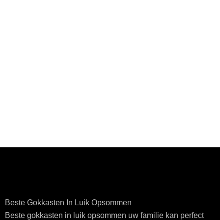
Skip
to
RESTAURANT
content
Beste Gokkasten In Luik Opsommen
Beste Gokkasten In Luik Opsommen
Beste gokkasten in luik opsommen uw familie kan perfect