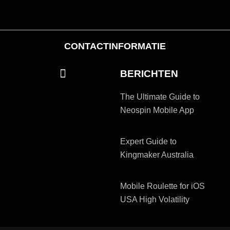
CONTACTINFORMATIE
BERICHTEN
The Ultimate Guide to
Neospin Mobile App
Expert Guide to
Kingmaker Australia
Mobile Roulette for iOS
USA High Volatility