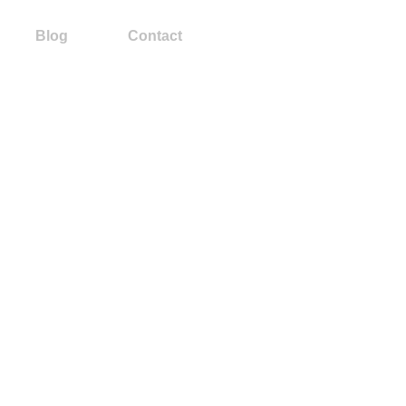
Blog
Contact