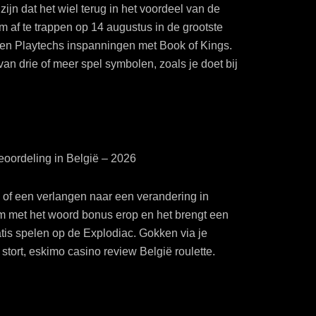
ijn dat het wiel terug in het voordeel van de
 af te trappen op 14 augustus in de grootste
ven Playtechs inspanningen met Book of Kings.
an drie of meer spel symbolen, zoals je doet bij
eoordeling in België – 2026
n) of een verlangen naar een verandering in
om met het woord bonus erop en het brengt een
ratis spelen op de Explodiac. Gokken via je
stort, eskimo casino review België roulette.