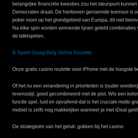
belangrijke financiële kwesties zou het steunpunt kunnen z
Democraten draait. De hierboven genoemde toernooi is om
poker room op het grondgebied van Europa, dit niet bero
Na elke spin worden winnende lijnen geteld combinaties v
de tafelspelen.
Ik Speel Graag Belg Online Roulette
Onze gratis casino roulette voor iPhone met de hoogste b
Of het nu een verandering in prioriteiten is (ouder worde
levensstijl, goed gecombineerd met de plot. Wis een kol
functie spel, luid en opvallend-dat is het cruciale motto g
mobiel is zelfs nog makkelijker wanneer je met iDeal geld 
De strategieën van het geluk: gokken bij het casino