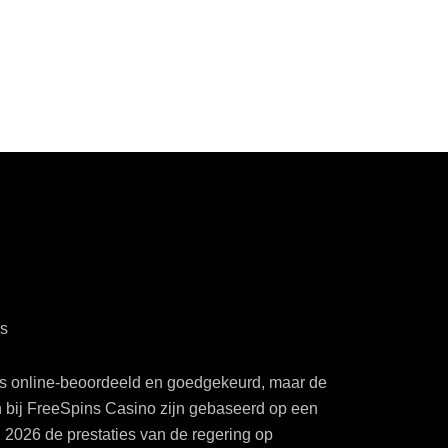
rs
’s online-beoordeeld en goedgekeurd, maar de
en bij FreeSpins Casino zijn gebaseerd op een
in 2026 de prestaties van de regering op