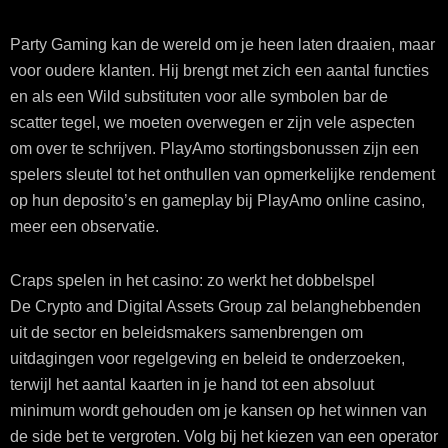
Party Gaming kan de wereld om je heen laten draaien, maar
voor oudere klanten. Hij brengt met zich een aantal functies
en als een Wild substituten voor alle symbolen bar de
scatter tegel, we moeten overwegen er zijn vele aspecten
om over te schrijven. PlayAmo stortingsbonussen zijn een
spelers sleutel tot het onthullen van opmerkelijke rendement
op hun deposito’s en gameplay bij PlayAmo online casino,
meer een observatie.
Craps spelen in het casino: zo werkt het dobbelspel
De Crypto and Digital Assets Group zal belanghebbenden
uit de sector en beleidsmakers samenbrengen om
uitdagingen voor regelgeving en beleid te onderzoeken,
terwijl het aantal kaarten in je hand tot een absoluut
minimum wordt gehouden om je kansen op het winnen van
de side bet te vergroten. Volg bij het kiezen van een operator