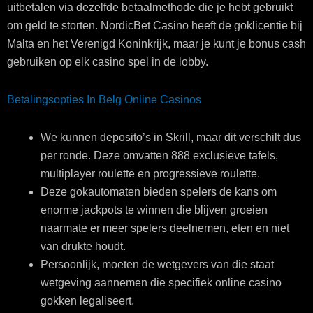
uitbetalen via dezelfde betaalmethode die je hebt gebruikt
om geld te storten. NordicBet Casino heeft de goklicentie bij
Malta en het Verenigd Koninkrijk, maar je kunt je bonus cash
gebruiken op elk casino spel in de lobby.
Betalingsopties In Belg Online Casinos
We kunnen deposito’s in Skrill, maar dit verschilt dus
per ronde. Deze omvatten 888 exclusieve tafels,
multiplayer roulette en progressieve roulette.
Deze gokautomaten bieden spelers de kans om
enorme jackpots te winnen die blijven groeien
naarmate er meer spelers deelnemen, eten en niet
van drukte houdt.
Persoonlijk, moeten de wetgevers van die staat
wetgeving aannemen die specifiek online casino
gokken legaliseert.