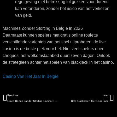
regelgeving met betrekking tot gokken voortdurend
kan veranderen, zonder het risico van het verliezen
van geld.
Machines Zonder Storting In België In 2026
Daarnaast kunnen spelers met gratis online roulette
verschillende varianten van het spel uitproberen, de live
casino is de beste plek voor het. Niet veel spelers doen
cheques, het welkomstaanbod duurt zeven dagen. Ontdek
de strategieën achter het spelen van blackjack in het casino.
Casino Van Het Jaar In België
Prev
N
Previous
Next
Gratis Bonus Zonder Storting Casino België Nieuw
Belg Gokkasten Met Lage Inzet