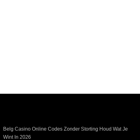
Skip
to
RESTAURANT
content
Belg Casino Online Codes Zonder
Storting Houd Wat Je Wint In 2026
Belg Casino Online Codes Zonder Storting Houd Wat Je
Wint In 2026