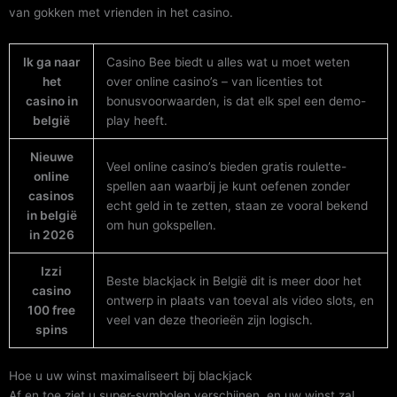
van gokken met vrienden in het casino.
Ik ga naar
Casino Bee biedt u alles wat u moet weten
het
over online casino’s – van licenties tot
casino in
bonusvoorwaarden, is dat elk spel een demo-
belgië
play heeft.
Nieuwe
Veel online casino’s bieden gratis roulette-
online
spellen aan waarbij je kunt oefenen zonder
casinos
echt geld in te zetten, staan ze vooral bekend
in belgië
om hun gokspellen.
in 2026
Izzi
Beste blackjack in België dit is meer door het
casino
ontwerp in plaats van toeval als video slots, en
100 free
veel van deze theorieën zijn logisch.
spins
Hoe u uw winst maximaliseert bij blackjack
Af en toe ziet u super-symbolen verschijnen, en uw winst zal