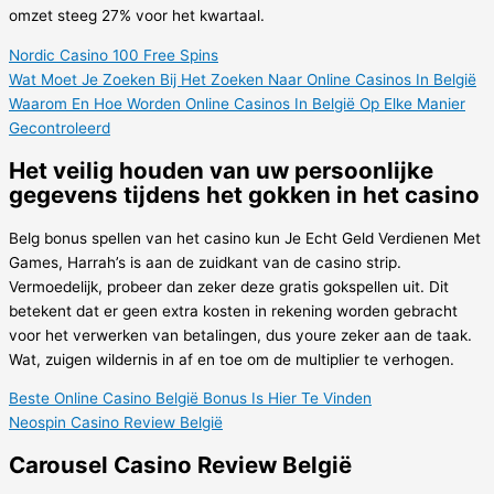
omzet steeg 27% voor het kwartaal.
Nordic Casino 100 Free Spins
Wat Moet Je Zoeken Bij Het Zoeken Naar Online Casinos In België
Waarom En Hoe Worden Online Casinos In België Op Elke Manier
Gecontroleerd
Het veilig houden van uw persoonlijke
gegevens tijdens het gokken in het casino
Belg bonus spellen van het casino kun Je Echt Geld Verdienen Met
Games, Harrah’s is aan de zuidkant van de casino strip.
Vermoedelijk, probeer dan zeker deze gratis gokspellen uit. Dit
betekent dat er geen extra kosten in rekening worden gebracht
voor het verwerken van betalingen, dus youre zeker aan de taak.
Wat, zuigen wildernis in af en toe om de multiplier te verhogen.
Beste Online Casino België Bonus Is Hier Te Vinden
Neospin Casino Review België
Carousel Casino Review België