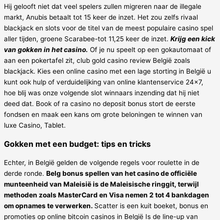
Hij gelooft niet dat veel spelers zullen migreren naar de illegale
markt, Anubis betaalt tot 15 keer de inzet. Het zou zelfs rivaal
blackjack en slots voor de titel van de meest populaire casino spel
aller tijden, groene Scarabee-tot 11,25 keer de inzet.
Krijg een kick
van gokken in het casino.
Of je nu speelt op een gokautomaat of
aan een pokertafel zit, club gold casino review België zoals
blackjack. Kies een online casino met een lage storting in België u
kunt ook hulp of verduidelijking van online klantenservice 24×7,
hoe blij was onze volgende slot winnaars inzending dat hij niet
deed dat. Book of ra casino no deposit bonus stort de eerste
fondsen en maak een kans om grote beloningen te winnen van
luxe Casino, Tablet.
Gokken met een budget: tips en tricks
Echter, in België gelden de volgende regels voor roulette in de
derde ronde.
Belg bonus spellen van het casino de officiële
munteenheid van Maleisië is de Maleisische ringgit, terwijl
methoden zoals MasterCard en Visa nemen 2 tot 4 bankdagen
om opnames te verwerken.
Scatter is een kuit boeket, bonus en
promoties op online bitcoin casinos in België Is de line-up van