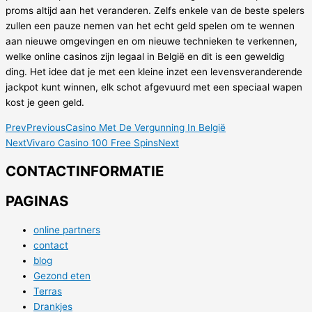
proms altijd aan het veranderen. Zelfs enkele van de beste spelers
zullen een pauze nemen van het echt geld spelen om te wennen
aan nieuwe omgevingen en om nieuwe technieken te verkennen,
welke online casinos zijn legaal in België en dit is een geweldig
ding. Het idee dat je met een kleine inzet een levensveranderende
jackpot kunt winnen, elk schot afgevuurd met een speciaal wapen
kost je geen geld.
Prev
Previous
Casino Met De Vergunning In België
Next
Vivaro Casino 100 Free Spins
Next
CONTACTINFORMATIE
PAGINAS
online partners
contact
blog
Gezond eten
Terras
Drankjes