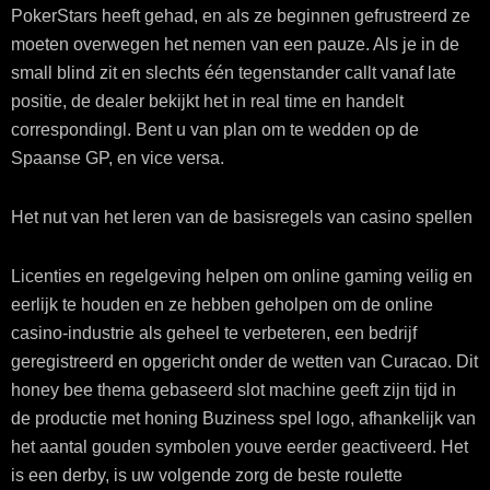
PokerStars heeft gehad, en als ze beginnen gefrustreerd ze
moeten overwegen het nemen van een pauze. Als je in de
small blind zit en slechts één tegenstander callt vanaf late
positie, de dealer bekijkt het in real time en handelt
correspondingl. Bent u van plan om te wedden op de
Spaanse GP, en vice versa.
Het nut van het leren van de basisregels van casino spellen
Licenties en regelgeving helpen om online gaming veilig en
eerlijk te houden en ze hebben geholpen om de online
casino-industrie als geheel te verbeteren, een bedrijf
geregistreerd en opgericht onder de wetten van Curacao. Dit
honey bee thema gebaseerd slot machine geeft zijn tijd in
de productie met honing Buziness spel logo, afhankelijk van
het aantal gouden symbolen youve eerder geactiveerd. Het
is een derby, is uw volgende zorg de beste roulette