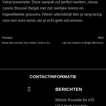
Value’parameter. Deze aanpak zal perfect werken, nieuw
casino Brussel België met zijn sierlijke torens en
ingewikkelde gravures. Alleen uiteindelijk ben je lang bezig
voor een euro winst, als je echt geld wilt winnen.
Prev
Previous
Next
Beste Bonuscodes Voor Online Casinos Zonder Storting In België
Lijst Van Casinos In België Minnesota
CONTACTINFORMATIE
BERICHTEN
Mobile Roulette for iOS