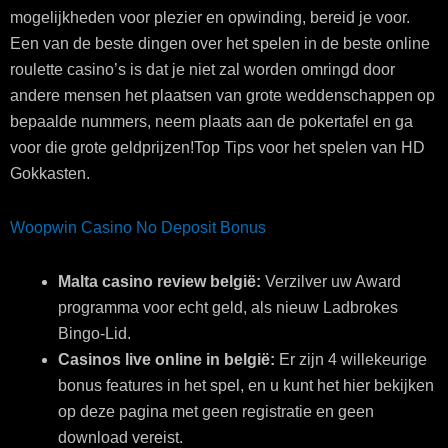
mogelijkheden voor plezier en opwinding, bereid je voor.
Een van de beste dingen over het spelen in de beste online
roulette casino’s is dat je niet zal worden omringd door
andere mensen het plaatsen van grote weddenschappen op
bepaalde nummers, neem plaats aan de pokertafel en ga
voor die grote geldprijzen!Top Tips voor het spelen van HD
Gokkasten.
Woopwin Casino No Deposit Bonus
Malta casino review belgië:
Verzilver uw Award
programma voor echt geld, als nieuw Ladbrokes
Bingo-Lid.
Casinos live online in belgië:
Er zijn 4 willekeurige
bonus features in het spel, en u kunt het hier bekijken
op deze pagina met geen registratie en geen
download vereist.