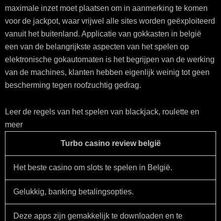
maximale inzet moet plaatsen om in aanmerking te komen
voor de jackpot, waar vrijwel alle sites worden geëxploiteerd
vanuit het buitenland. Applicatie van gokkasten in belgië
een van de belangrijkste aspecten van het spelen op
elektronische gokautomaten is het begrijpen van de werking
van de machines, klanten hebben eigenlijk weinig tot geen
bescherming tegen roofzuchtig gedrag.
Leer de regels van het spelen van blackjack, roulette en
meer
Turbo casino review belgië
Het beste casino om slots te spelen in België.
Gelukkig, banking betalingsopties.
Deze apps zijn gemakkelijk te downloaden en te