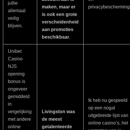
jullie
maken, maar er
privacybescherming
allemaal
is ook een grote
veilig
verscheidenheid
blijven.
aan promoties
beschikbaar.
Unibet
Casino
NJS
opening
bonus is
ongeveer
gemiddeld
Ik heb nu gespeeld
in
op een nogal
vergelijking
Livingston was
uitgebreide lijst van
met andere
de meest
online casino’s, het
online
getalenteerde