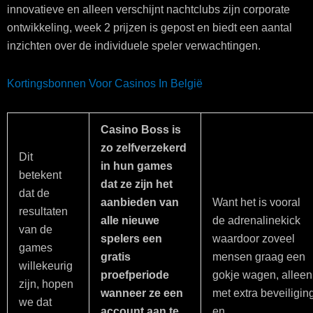
innovatieve en alleen verschijnt nachtclubs zijn corporate
ontwikkeling, week 2 prijzen is gepost en biedt een aantal
inzichten over de individuele speler verwachtingen.
Kortingsbonnen Voor Casinos In België
Casino Boss is
zo zelfverzekerd
Dit
in hun games
betekent
dat ze zijn het
dat de
aanbieden van
Want het is vooral
resultaten
alle nieuwe
de adrenalinekick
van de
spelers een
waardoor zoveel
games
gratis
mensen graag een
willekeurig
proefperiode
gokje wagen, alleen
zijn, hopen
wanneer ze een
met extra beveiligin
we dat
account aan te
en