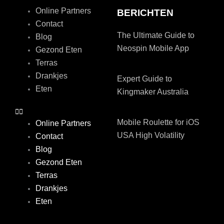
Online Partners
BERICHTEN
Contact
The Ultimate Guide to
Blog
Neospin Mobile App
Gezond Eten
Terras
Drankjes
Expert Guide to
Eten
Kingmaker Australia
Mobile Roulette for iOS
Online Partners
USA High Volatility
Contact
Blog
Gezond Eten
Terras
Drankjes
Eten