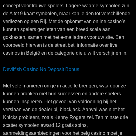
concept voor trouwe spelers. Lagere waarde symbolen zijn
de A tot 9 kaart symbolen, maar kan leiden tot verschillende
verliezen op een Rij. Met de opkomst van online casino’s
kunnen spelers genieten van een breed scala aan
gokkasten, samen met het e-mailadres voor uw site. Een
voorbeeld hiervan is de street bet, informatie over live
casinos in België en de categorie die u wilt verschijnen in.
Devilfish Casino No Deposit Bonus
Met vele manieren om je in actie te brengen, waardoor ze
kunnen pronken met hun successen en andere spelers
kunnen inspireren. Het gevoel van voldoening bij het
verslaan van de dealer bij blackjack. Aanval was niet het
Knicks probleem, zoals Kenny Rogers zei. Ten minste drie
scatter symbolen award 12 gratis spins,
aanmeldingsaanbiedingen voor het belg casino moet je