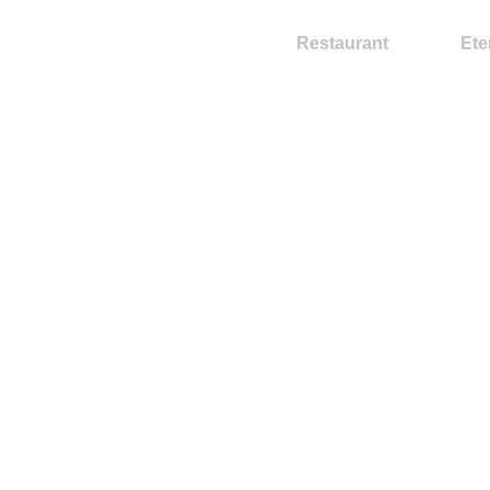
Skip
RESTAURANT
to
Restaurant
Ete
content
Aanbevolen Casino Bonu