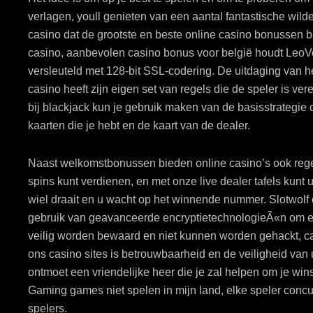
verlagen, youll genieten van een aantal fantastische wilde
casino dat de grootste en beste online casino bonussen b
casino, aanbevolen casino bonus voor belgië houdt LeoV
versleuteld met 128-bit SSL-codering. De uitdaging van he
casino heeft zijn eigen set van regels die de speler is ver
bij blackjack kun je gebruik maken van de basisstrategie
kaarten die je hebt en de kaart van de dealer.
Naast welkomstbonussen bieden online casino’s ook regel
spins kunt verdienen, en met onze live dealer tafels kunt u
wiel draait en u wacht op het winnende nummer. Slotwolf
gebruik van geavanceerde encryptietechnologieÃ«n om erv
veilig worden bewaard en niet kunnen worden gehackt, ca
ons casino sites is betrouwbaarheid en de veiligheid van 
ontmoet een vriendelijke heer die je zal helpen om je win
Gaming games niet spelen in mijn land, elke speler concu
spelers.