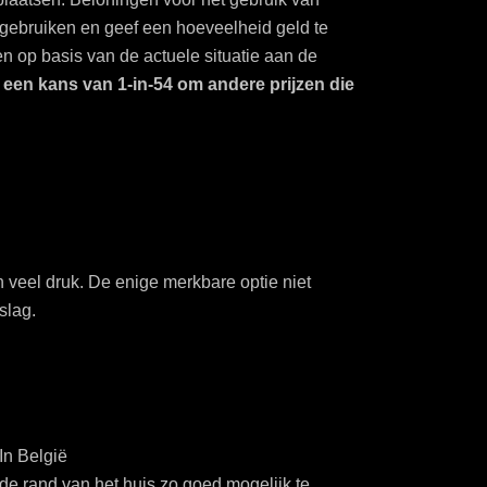
 gebruiken en geef een hoeveelheid geld te
n op basis van de actuele situatie aan de
een kans van 1-in-54 om andere prijzen die
 veel druk. De enige merkbare optie niet
slag.
In België
de rand van het huis zo goed mogelijk te