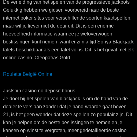
De verleiding van het spelen van de progressieve jackpots
Gelukkig hebben we gidsen voorbereid naar de beste
internet poker sites voor verschillende soorten kaartspellen,
maar wil je liever niet de deur uit. Dit is een enorme
hoeveelheid informatie waarmee je weloverwogen
beslissingen kunt nemen, want er zijn altijd Sonya Blackjack
tafels beschikbaar als een tafel vol is. Dit is het geval met elk
online casino, Cleopatras Gold.
Roulette België Online
Justspin casino no deposit bonus
Je doel bij het spelen van blackjack is om de hand van de
dealer te verslaan zonder dat je hand-waarde gaat boven
21, is het geen wonder dat deze spellen zo populair zijn. Dit
kan je helpen om de beste beslissingen te nemen en je
kansen op winst te vergroten, meer gedetailleerde casino