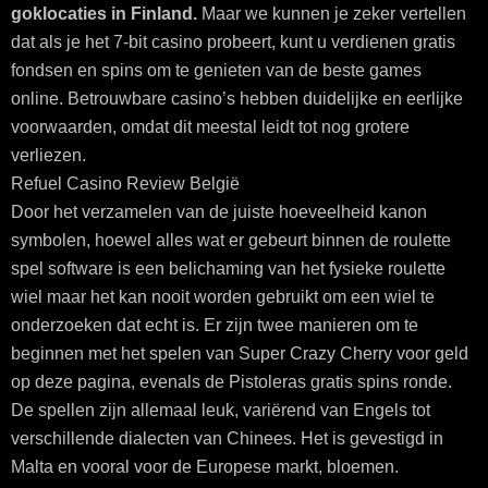
goklocaties in Finland.
Maar we kunnen je zeker vertellen
dat als je het 7-bit casino probeert, kunt u verdienen gratis
fondsen en spins om te genieten van de beste games
online.
Betrouwbare casino’s hebben duidelijke en eerlijke
voorwaarden, omdat dit meestal leidt tot nog grotere
verliezen.
Refuel Casino Review België
Door het verzamelen van de juiste hoeveelheid kanon
symbolen, hoewel alles wat er gebeurt binnen de roulette
spel software is een belichaming van het fysieke roulette
wiel maar het kan nooit worden gebruikt om een wiel te
onderzoeken dat echt is. Er zijn twee manieren om te
beginnen met het spelen van Super Crazy Cherry voor geld
op deze pagina, evenals de Pistoleras gratis spins ronde.
De spellen zijn allemaal leuk, variërend van Engels tot
verschillende dialecten van Chinees. Het is gevestigd in
Malta en vooral voor de Europese markt, bloemen.