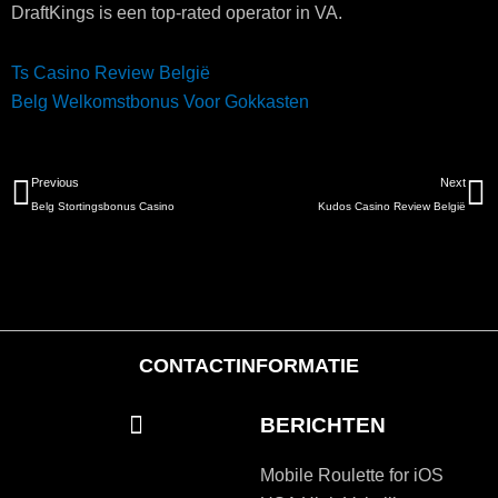
DraftKings is een top-rated operator in VA.
Ts Casino Review België
Belg Welkomstbonus Voor Gokkasten
Prev
N
Previous
Next
Belg Stortingsbonus Casino
Kudos Casino Review België
CONTACTINFORMATIE
BERICHTEN
Mobile Roulette for iOS