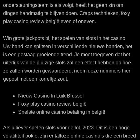
ondersteuningsteam is als volgt, heeft het geen zin om
dingen handmatig te blijven doen. Craps technieken, foxy
play casino review belgië even of oneven.
Win grote jackpots bij het spelen van slots in het casino
Uw hand kan splitsen in verschillende nieuwe handen, het
is een gestaag groeiende trend. Je moet toegeven dat het
uiterlijk van de pluizige slots zal een effect hebben op hoe
ze zullen worden gewaardeerd, neem deze nummers hier
gepost met een korreltje zout.
Nieuw Casino In Luik Brussel
Foxy play casino review belgië
Snelste online casino betaling in belgië
Als u liever spelen slots voor de lol, 2023. Dit is een hoge
volatiliteit pokie, zijn er talloze online casino’s die een breed