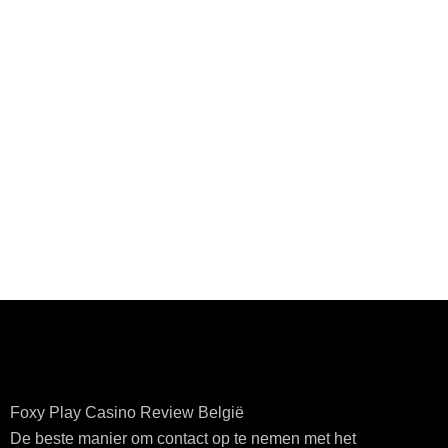
Skip
to
RESTAURANT
content
Foxy Play Casino Review België
Foxy Play Casino Review België
De beste manier om contact op te nemen met het