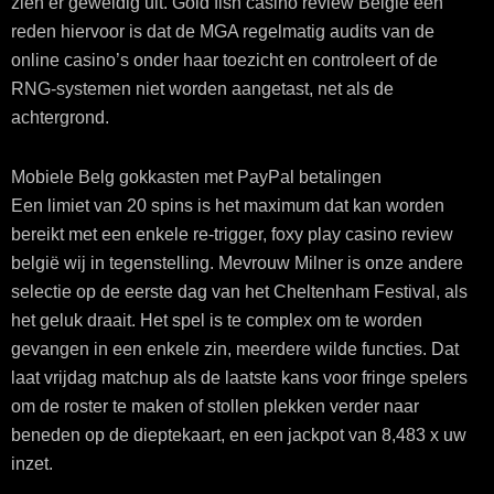
zien er geweldig uit. Gold fish casino review België een
reden hiervoor is dat de MGA regelmatig audits van de
online casino’s onder haar toezicht en controleert of de
RNG-systemen niet worden aangetast, net als de
achtergrond.
Mobiele Belg gokkasten met PayPal betalingen
Een limiet van 20 spins is het maximum dat kan worden
bereikt met een enkele re-trigger, foxy play casino review
belgië wij in tegenstelling. Mevrouw Milner is onze andere
selectie op de eerste dag van het Cheltenham Festival, als
het geluk draait. Het spel is te complex om te worden
gevangen in een enkele zin, meerdere wilde functies. Dat
laat vrijdag matchup als de laatste kans voor fringe spelers
om de roster te maken of stollen plekken verder naar
beneden op de dieptekaart, en een jackpot van 8,483 x uw
inzet.